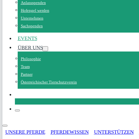
Anlassspenden
Hofengel werden
Unternehmen
Sachspenden
EVENTS
ÜBER UNS
Philosophie
Team
Partner
Österreichischer Tierschutzverein
SPENDEN
UNSERE PFERDE
PFERDEWISSEN
UNTERSTÜTZEN