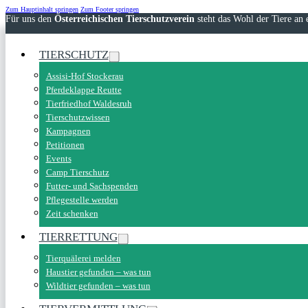
Zum Hauptinhalt springen
Zum Footer springen
Für uns den
Österreichischen Tierschutzverein
steht das Wohl der Tiere an e
TIERSCHUTZ
Assisi-Hof Stockerau
Pferdeklappe Reutte
Tierfriedhof Waldesruh
Tierschutzwissen
Kampagnen
Petitionen
Events
Camp Tierschutz
Futter- und Sachspenden
Pflegestelle werden
Zeit schenken
TIERRETTUNG
Tierquälerei melden
Haustier gefunden – was tun
Wildtier gefunden – was tun