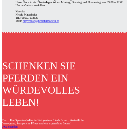
Unser Team in der Pferdeklappe ist am Montag, Dienstag und Donnerstag von 09:00 – 12:00
Uhr telefonisch erreichbar.
Kontakt:
Nicole Mayerhofer
Tel.: 0660/7232620
Mail:
mayerhofer@tierschutzverein.at
SCHENKEN SIE
PFERDEN EIN
WÜRDEVOLLES
LEBEN!
Durch Ihre Spende erhalten in Not geratene Pferde Schutz, tierärztliche
Versorgung, kompetente Pflege und ein artgerechtes Leben!
Jetzt spenden