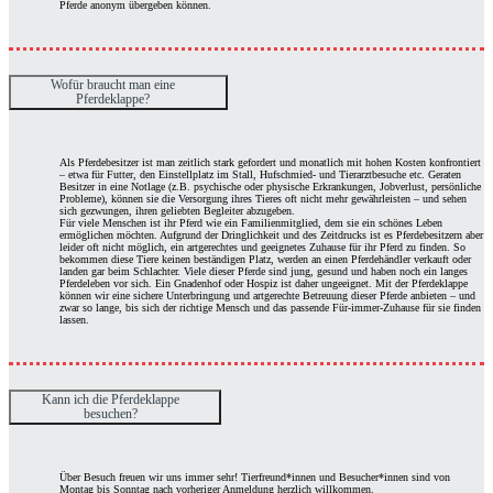
Pferde anonym übergeben können.
Wofür braucht man eine
Pferdeklappe?
Als Pferdebesitzer ist man zeitlich stark gefordert und monatlich mit hohen Kosten konfrontiert
– etwa für Futter, den Einstellplatz im Stall, Hufschmied- und Tierarztbesuche etc. Geraten
Besitzer in eine Notlage (z.B. psychische oder physische Erkrankungen, Jobverlust, persönliche
Probleme), können sie die Versorgung ihres Tieres oft nicht mehr gewährleisten – und sehen
sich gezwungen, ihren geliebten Begleiter abzugeben.
Für viele Menschen ist ihr Pferd wie ein Familienmitglied, dem sie ein schönes Leben
ermöglichen möchten. Aufgrund der Dringlichkeit und des Zeitdrucks ist es Pferdebesitzern aber
leider oft nicht möglich, ein artgerechtes und geeignetes Zuhause für ihr Pferd zu finden. So
bekommen diese Tiere keinen beständigen Platz, werden an einen Pferdehändler verkauft oder
landen gar beim Schlachter. Viele dieser Pferde sind jung, gesund und haben noch ein langes
Pferdeleben vor sich. Ein Gnadenhof oder Hospiz ist daher ungeeignet. Mit der Pferdeklappe
können wir eine sichere Unterbringung und artgerechte Betreuung dieser Pferde anbieten – und
zwar so lange, bis sich der richtige Mensch und das passende Für-immer-Zuhause für sie finden
lassen.
Kann ich die Pferdeklappe
besuchen?
Über Besuch freuen wir uns immer sehr! Tierfreund*innen und Besucher*innen sind von
Montag bis Sonntag nach vorheriger Anmeldung herzlich willkommen.