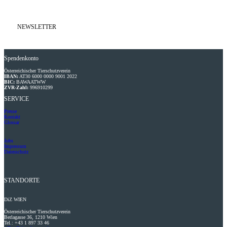
NEWSLETTER
Spendenkonto
Österreichischer Tierschutzverein
IBAN:
AT30 6000 0000 9001 2022
BIC:
BAWAATWW
ZVR-Zahl:
996910299
SERVICE
Presse
Kontakt
Glossar
Jobs
Impressum
Datenschutz
STANDORTE
DiZ
WIEN
Österreichischer Tierschutzverein
Berlagasse 36, 1210 Wien
Tel.: +43 1 897 33 46