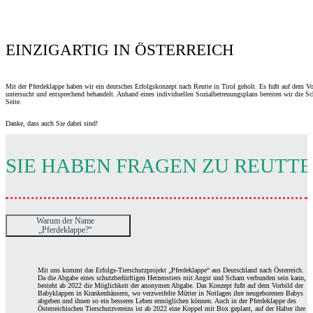
EINZIGARTIG IN ÖSTERREICH
Mit der Pferdeklappe haben wir ein deutsches Erfolgskonzept nach Reutte in Tirol geholt. Es fußt auf dem V
untersucht und entsprechend behandelt. Anhand eines individuellen Sozialbetreuungsplans bereiten wir die Sc
Seite.
Danke, dass auch Sie dabei sind!
SIE HABEN FRAGEN ZU REUTTE
Warum der Name
„Pferdeklappe?“
Mit uns kommt das Erfolgs-Tierschutzprojekt „Pferdeklappe“ aus Deutschland nach Österreich.
Da die Abgabe eines schutzbedürftigen Herzenstiers mit Angst und Scham verbunden sein kann,
besteht ab 2022 die Möglichkeit der anonymen Abgabe. Das Konzept fußt auf dem Vorbild der
Babyklappen in Krankenhäusern, wo verzweifelte Mütter in Notlagen ihre neugeborenen Babys
abgeben und ihnen so ein besseres Leben ermöglichen können. Auch in der Pferdeklappe des
Österreichischen Tierschutzvereins ist ab 2022 eine Koppel mit Box geplant, auf der Halter ihre