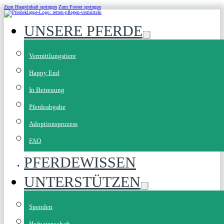
Zum Hauptinhalt springen
Zum Footer springen
UNSERE PFERDE
Vermittlungstiere
Happy End
In Betreuung
Pferdeabgabe
Adoptionsprozess
FAQ
PFERDEWISSEN
UNTERSTÜTZEN
Spenden
Hofpatenschaft