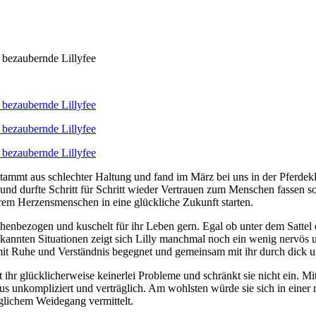
tammt aus schlechter Haltung und fand im März bei uns in der Pferdek
nd durfte Schritt für Schritt wieder Vertrauen zum Menschen fassen s
rem Herzensmenschen in eine glückliche Zukunft starten.
schenbezogen und kuschelt für ihr Leben gern. Egal ob unter dem Sattel ode
bekannten Situationen zeigt sich Lilly manchmal noch ein wenig nervös
 mit Ruhe und Verständnis begegnet und gemeinsam mit ihr durch dick 
 ihr glücklicherweise keinerlei Probleme und schränkt sie nicht ein. Mit 
aus unkompliziert und verträglich. Am wohlsten würde sie sich in einer 
äglichem Weidegang vermittelt.