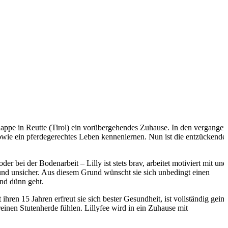
lappe in Reutte (Tirol) ein vorübergehendes Zuhause. In den vergange
owie ein pferdegerechtes Leben kennenlernen. Nun ist die entzückende
r bei der Bodenarbeit – Lilly ist stets brav, arbeitet motiviert mit und 
 und unsicher. Aus diesem Grund wünscht sie sich unbedingt einen
und dünn geht.
ihren 15 Jahren erfreut sie sich bester Gesundheit, ist vollständig geim
reinen Stutenherde fühlen. Lillyfee wird in ein Zuhause mit