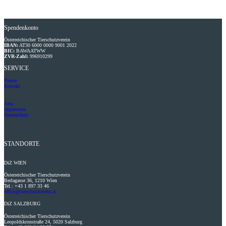
Spendenkonto
Österreichischer Tierschutzverein
IBAN:
AT30 6000 0000 9001 2022
BIC:
BAWAATWW
ZVR-Zahl:
996910299
SERVICE
Presse
Kontakt
Jobs
Impressum
Datenschutz
STANDORTE
DiZ
WIEN
Österreichischer Tierschutzverein
Berlagasse 36, 1210 Wien
Tel.: +43 1 897 33 46
office@tierschutzverein.at
DiZ
SALZBURG
Österreichischer Tierschutzverein
Leopoldskronstraße 24, 5020 Salzburg