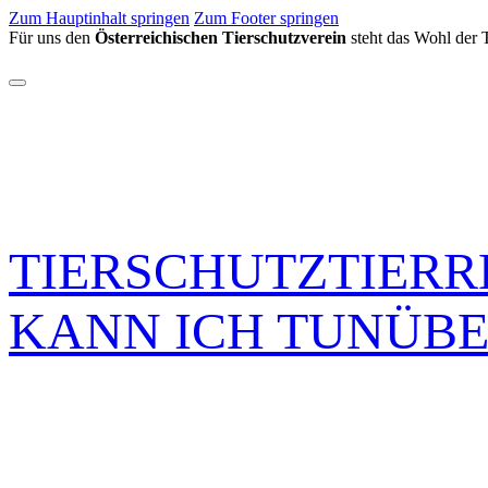
Zum Hauptinhalt springen
Zum Footer springen
Für uns den
Österreichischen Tierschutzverein
steht das Wohl der Ti
TIERSCHUTZ
TIER
KANN ICH TUN
ÜBE