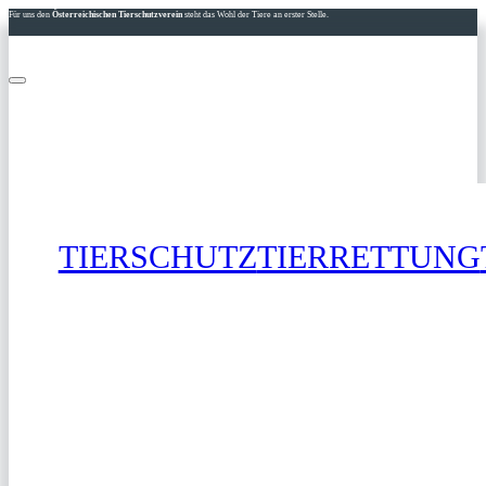
Für uns den
Österreichischen Tierschutzverein
steht das Wohl der Tiere an erster Stelle.
TIERSCHUTZ
TIERRETTUNG
SPENDEN