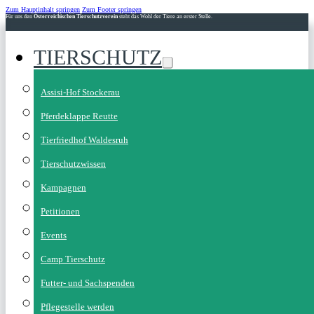
Zum Hauptinhalt springen
Zum Footer springen
Für uns den
Österreichischen Tierschutzverein
steht das Wohl der Tiere an erster Stelle.
TIERSCHUTZ
Assisi-Hof Stockerau
Pferdeklappe Reutte
Tierfriedhof Waldesruh
Tierschutzwissen
Kampagnen
Petitionen
Events
Camp Tierschutz
Futter- und Sachspenden
Pflegestelle werden