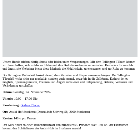
Unsere Hunde erleben häufig Stress oder leiden unter Verspannungen. Mit dem Tellington TTouch können
wir ihnen helfen, sich wohler zu fühlen und ihre Bedürfnisse besser zu verstehen. Besonders für sensible
und ängstliche Vierbeiner bietet diese Methode die Möglichkeit, zu entspannen und zur Ruhe zu kommen.
Die Tellington Methode® basiert darauf, dass Verhalten und Körper zusammenhängen. Der Tellington
TTouch® wirkt nicht nur muskulär, sondern auch mental, sogar bis in die Zellebene. Dadurch ist es
möglich, Spannungsmuster, Traumen und Ängste aufzulösen und Entspannung, Balance, Vertrauen und
Veränderung zu schaffen.
Datum:
Sonntag, 24. November 2024
Uhrzeit:
10:00 – 17:00 Uhr
Kursleitung:
Gudrun Thaller
Ort:
Assisi-Hof Stockerau (Donaulände-Uferweg 58, 2000 Stockerau)
Kosten:
140.-/ pro Person
Der Kurs findet ab einer Teilnehmeranzahl von mindestens 6 Personen statt. Ein Teil der Einnahmen
kommt den Schützlingen des Assisi-Hofs in Stockerau zugute!