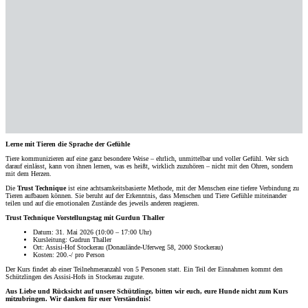
Lerne mit Tieren die Sprache der Gefühle
Tiere kommunizieren auf eine ganz besondere Weise – ehrlich, unmittelbar und voller Gefühl. Wer sich
darauf einlässt, kann von ihnen lernen, was es heißt, wirklich zuzuhören – nicht mit den Ohren, sondern
mit dem Herzen.
Die
Trust Technique
ist eine achtsamkeitsbasierte Methode, mit der Menschen eine tiefere Verbindung zu
Tieren aufbauen können. Sie beruht auf der Erkenntnis, dass Menschen und Tiere Gefühle miteinander
teilen und auf die emotionalen Zustände des jeweils anderen reagieren.
Trust Technique Vorstellungstag mit Gurdun Thaller
Datum: 31. Mai 2026 (10:00 – 17:00 Uhr)
Kursleitung: Gudrun Thaller
Ort: Assisi-Hof Stockerau (Donaulände-Uferweg 58, 2000 Stockerau)
Kosten: 200.-/ pro Person
Der Kurs findet ab einer Teilnehmeranzahl von 5 Personen statt. Ein Teil der Einnahmen kommt den
Schützlingen des Assisi-Hofs in Stockerau zugute.
Aus Liebe und Rücksicht auf unsere Schützlinge, bitten wir euch, eure Hunde nicht zum Kurs
mitzubringen. Wir danken für euer Verständnis!