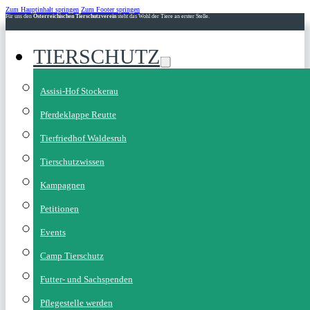
Zum Hauptinhalt springen
Zum Footer springen
Für uns den
Österreichischen Tierschutzverein
steht das Wohl der Tiere an erster Stelle.
TIERSCHUTZ
Assisi-Hof Stockerau
Pferdeklappe Reutte
Tierfriedhof Waldesruh
Tierschutzwissen
Kampagnen
Petitionen
Events
Camp Tierschutz
Futter- und Sachspenden
Pflegestelle werden