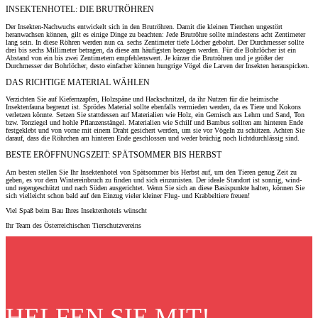
INSEKTENHOTEL: DIE BRUTRÖHREN
Der Insekten-Nachwuchs entwickelt sich in den Brutröhren. Damit die kleinen Tierchen ungestört
heranwachsen können, gilt es einige Dinge zu beachten: Jede Brutröhre sollte mindestens acht Zentimeter
lang sein. In diese Röhren werden nun ca. sechs Zentimeter tiefe Löcher gebohrt. Der Durchmesser sollte
drei bis sechs Millimeter betragen, da diese am häufigsten bezogen werden. Für die Bohrlöcher ist ein
Abstand von ein bis zwei Zentimetern empfehlenswert. Je kürzer die Brutröhren und je größer der
Durchmesser der Bohrlöcher, desto einfacher können hungrige Vögel die Larven der Insekten herauspicken.
DAS RICHTIGE MATERIAL WÄHLEN
Verzichten Sie auf Kiefernzapfen, Holzspäne und Hackschnitzel, da ihr Nutzen für die heimische
Insektenfauna begrenzt ist. Sprödes Material sollte ebenfalls vermieden werden, da es Tiere und Kokons
verletzen könnte. Setzen Sie stattdessen auf Materialien wie Holz, ein Gemisch aus Lehm und Sand, Ton
bzw. Tonziegel und hohle Pflanzenstängel. Materialien wie Schilf und Bambus sollten am hinteren Ende
festgeklebt und von vorne mit einem Draht gesichert werden, um sie vor Vögeln zu schützen. Achten Sie
darauf, dass die Röhrchen am hinteren Ende geschlossen und weder brüchig noch lichtdurchlässig sind.
BESTE ERÖFFNUNGSZEIT: SPÄTSOMMER BIS HERBST
Am besten stellen Sie Ihr Insektenhotel von Spätsommer bis Herbst auf, um den Tieren genug Zeit zu
geben, es vor dem Wintereinbruch zu finden und sich einzunisten. Der ideale Standort ist sonnig, wind-
und regengeschützt und nach Süden ausgerichtet. Wenn Sie sich an diese Basispunkte halten, können Sie
sich vielleicht schon bald auf den Einzug vieler kleiner Flug- und Krabbeltiere freuen!
Viel Spaß beim Bau Ihres Insektenhotels wünscht
Ihr Team des Österreichischen Tierschutzvereins
HELFEN SIE MIT!