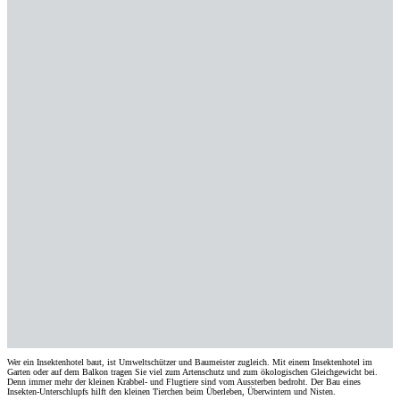
Wer ein Insektenhotel baut, ist Umweltschützer und Baumeister zugleich. Mit einem Insektenhotel im
Garten oder auf dem Balkon tragen Sie viel zum Artenschutz und zum ökologischen Gleichgewicht bei.
Denn immer mehr der kleinen Krabbel- und Flugtiere sind vom Aussterben bedroht. Der Bau eines
Insekten-Unterschlupfs hilft den kleinen Tierchen beim Überleben, Überwintern und Nisten.