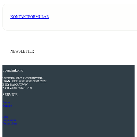
KONTAKTFORMULAR
NEWSLETTER
Spendenkonto
Österreichischer Tierschutzverein
IBAN:
AT30 6000 0000 9001 2022
BIC:
BAWAATWW
ZVR-Zahl:
996910299
SERVICE
Presse
Kontakt
Jobs
Impressum
Datenschutz