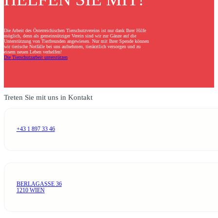
Die Arbeit des Österreichischen Tierschutzvereins ist nur dank Ihrer Hilfe
möglich, denn als gemeinnütziger Verein sind wir zur Gänze auf die
Unterstützung von Tierfreunden angewiesen. Nur mit Ihrer Spende können
wir tierische Notfälle bei uns aufnehmen, tierärztlich versorgen und zu
einem neuen Leben verhelfen!
Die Tierschutzarbeit unterstützen
Treten Sie mit uns in Kontakt
+43 1 897 33 46
BERLAGASSE 36
1210 WIEN