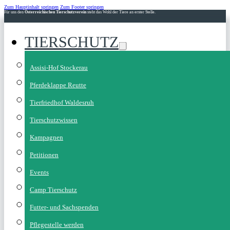
Zum Hauptinhalt springen
Zum Footer springen
Für uns den
Österreichischen Tierschutzverein
steht das Wohl der Tiere an erster Stelle.
TIERSCHUTZ
Assisi-Hof Stockerau
Pferdeklappe Reutte
Tierfriedhof Waldesruh
Tierschutzwissen
Kampagnen
Petitionen
Events
Camp Tierschutz
Futter- und Sachspenden
Pflegestelle werden