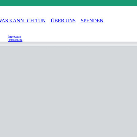
WAS KANN ICH TUN
ÜBER UNS
SPENDEN
Impressum
Datenschutz
ES HAT SICH AUSGEZWITSCHERT
ÜR EIN ENDE DES SINGVOGELFANGS IM SALZKAM