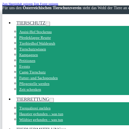
Zum Hauptinhalt springen
Zum Footer springen
Für uns den
Österreichischen Tierschutzverein
steht das Wohl der Tiere an e
TIERSCHUTZ
Assisi-Hof Stockerau
Pferdeklappe Reutte
Tierfriedhof Waldesruh
Tierschutzwissen
Kampagnen
Petitionen
Events
Camp Tierschutz
Futter- und Sachspenden
Pflegestelle werden
Zeit schenken
TIERRETTUNG
Tierquälerei melden
Haustier gefunden – was tun
Wildtier gefunden – was tun