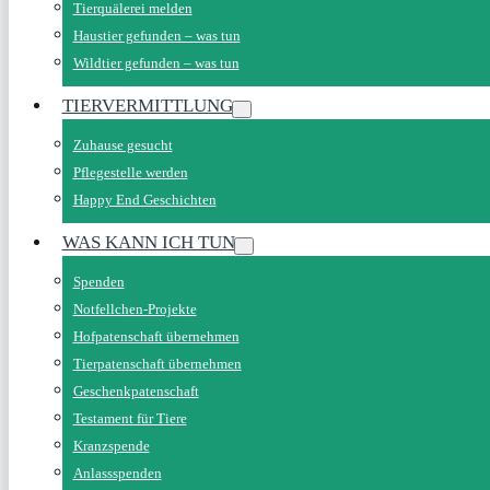
Tierquälerei melden
Haustier gefunden – was tun
Wildtier gefunden – was tun
TIERVERMITTLUNG
Zuhause gesucht
Pflegestelle werden
Happy End Geschichten
WAS KANN ICH TUN
Spenden
Notfellchen-Projekte
Hofpatenschaft übernehmen
Tierpatenschaft übernehmen
Geschenkpatenschaft
Testament für Tiere
Kranzspende
Anlassspenden