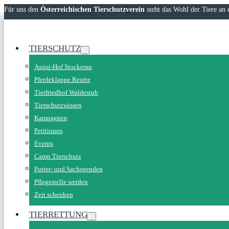
Für uns den
Österreichischen Tierschutzverein
steht das Wohl der Tiere an e
TIERSCHUTZ
Assisi-Hof Stockerau
Pferdeklappe Reutte
Tierfriedhof Waldesruh
Tierschutzwissen
Kampagnen
Petitionen
Events
Camp Tierschutz
Futter- und Sachspenden
Pflegestelle werden
Zeit schenken
TIERRETTUNG