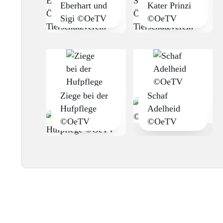
Eberhart und
Kater Prinzi
Sigi ©OeTV
©OeTV
Ziege bei der
Schaf
Hufpflege
Adelheid
©OeTV
©OeTV