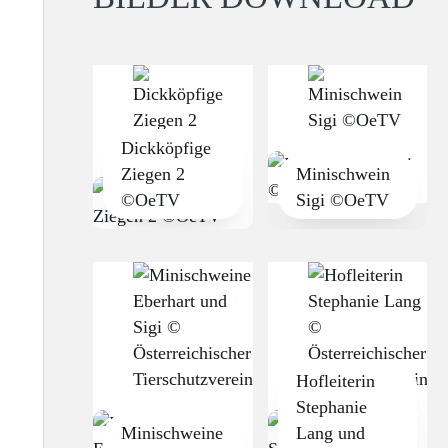
Dickköpfige
Ziegen 2
Minischwein
©OeTV
Sigi ©OeTV
Hofleiterin
Stephanie
Minischweine
Lang und