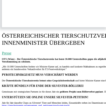
ÖSTERREICHISCHER TIERSCHUTZVERE
INNENMINISTER ÜBERGEBEN
Presse
OTS (Wien) –
Der Österreichische Tierschutzverein hat heute 10.000 Unterschriften gegen die alljä
Verschmutzung zu schützen.
„Mit 10.000 Unterschriften fordern wir Minister Karner auf, zu handeln und konkrete Maßnahmen zu ergreifen
anderem ein bundesweites Verkaufsverbot für F2-Feuerwerkskörper.“
PYROTECHNIKGESETZ MUSS VERSCHÄRFT WERDEN
Der
Österreichische Tierschutzverein betont seine Gesprächsbereitschaft
und bietet Minister Karner eine
KRÄFTE BÜNDELN FÜR ENDE DER SILVESTER-BÖLLEREI
Gemeinsam mit strategischen Partnern ist für dieses Jahr ein
größeres Projekt zum Böllerverbot geplant
. D
UNTERSTÜTZEN SIE ONLINE UNSERE SILVESTER-PETITION!
Jahr für Jahr dasselbe Chaos zu Silvester! Tiere und Menschen leiden, Einsatzkräfte stehen im Dauereinsatz u
https://tierschutzverein.at/kampagnen_und_petitionen/gusch-statt-tusch/