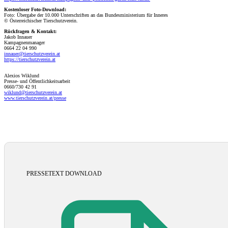
Kostenloser Foto-Download:
Foto: Übergabe der 10.000 Unterschriften an das Bundesministerium für Inneres
© Österreichischer Tierschutzverein.
Rückfragen & Kontakt:
Jakob Innauer
Kampagnenmanager
0664 22 04 990
innauer@tierschutzverein.at
https://tierschutzverein.at
Alexios Wiklund
Presse- und Öffentlichkeitsarbeit
0660/730 42 91
wiklund@tierschutzverein.at
www.tierschutzverein.at/presse
PRESSETEXT DOWNLOAD