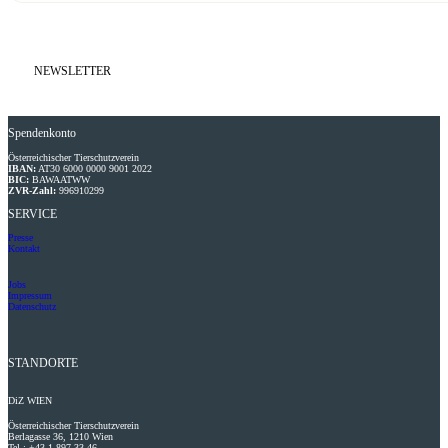
NEWSLETTER
Spendenkonto
Österreichischer Tierschutzverein
IBAN:
AT30 6000 0000 9001 2022
BIC:
BAWAATWW
ZVR-Zahl:
996910299
SERVICE
Presse
Kontakt
Jobs
Impressum
Datenschutz
STANDORTE
DiZ
WIEN
Österreichischer Tierschutzverein
Berlagasse 36, 1210 Wien
Tel.: +43 1 897 33 46