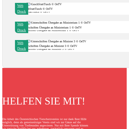
Web
GuschStattTusch © OeTV
Druck
Web
Unterschriften Übergabe an Ministerium 1 © OeTV
Druck
Web
Unterschriften Übergabe an Minister 3 © OeTV
Druck
HELFEN SIE MIT!
Die Arbeit des Österreichischen Tierschutzvereins ist nur dank Ihrer Hilfe
möglich, denn als gemeinnütziger Verein sind wir zur Gänze auf die
Unterstützung von Tierfreunden angewiesen. Nur mit Ihrer Spende können
wir tierische Notfälle bei uns aufnehmen, tierärztlich versorgen und zu