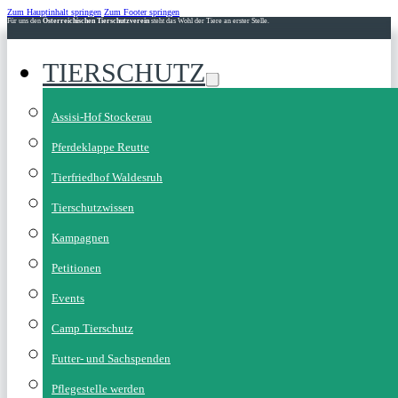
Zum Hauptinhalt springen
Zum Footer springen
Für uns den
Österreichischen Tierschutzverein
steht das Wohl der Tiere an erster Stelle.
TIERSCHUTZ
Assisi-Hof Stockerau
Pferdeklappe Reutte
Tierfriedhof Waldesruh
Tierschutzwissen
Kampagnen
Petitionen
Events
Camp Tierschutz
Futter- und Sachspenden
Pflegestelle werden