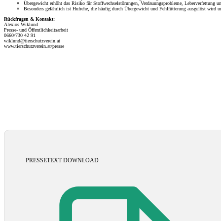
Übergewicht erhöht das Risiko für Stoffwechselstörungen, Verdauungsprobleme, Leberverfettung un
Besonders gefährlich ist Hufrehe, die häufig durch Übergewicht und Fehlfütterung ausgelöst wird u
Rückfragen & Kontakt:
Alexios Wiklund
Presse- und Öffentlichkeitsarbeit
0660/730 42 91
wiklund@tierschutzverein.at
www.tierschutzverein.at/presse
PRESSETEXT DOWNLOAD