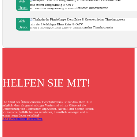
Web
Mariposa extrem übergewichtig © OeTV
Druck
Web
Tierärztin der Pferdeklappe Elena Zeise © OeTV
Druck
HELFEN SIE MIT!
Die Arbeit des Österreichischen Tierschutzvereins ist nur dank Ihrer Hilfe
möglich, denn als gemeinnütziger Verein sind wir zur Gänze auf die
Unterstützung von Tierfreunden angewiesen. Nur mit Ihrer Spende können
wir tierische Notfälle bei uns aufnehmen, tierärztlich versorgen und zu
einem neuen Leben verhelfen!
Die Tierschutzarbeit unterstützen