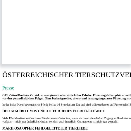
ÖSTERREICHISCHER TIERSCHUTZVE
Presse
OTS (Wien/Reutte) – Zu viel, zu energiereich oder einfach das Falsche: Fütterungsfehler gehören mittl
vor den gesundheitlichen Folgen. Eine bedarfsgerechte, alters- und leistungsangepasste Fütterung is
In der freien Natur bewegen sich Pferde bis zu 16 Stunden am Tag und sind währenddessen auf Futtersuche! 
HEU AD-LIBITUM IST NICHT FÜR JEDES PFERD GEEIGNET
Viele Pferdebesitzer wollen ihren Pferden etwas Gutes tun, wenn sie ihnen dauerhaften Zugang zu Raufutter
verfetten – nicht nur äußerlich sichtbar, sondern auch innerlich! Gut gemeint ist nicht gut gemacht.
MARIPOSA OPFER FEHLGELEITETER TIERLIEBE