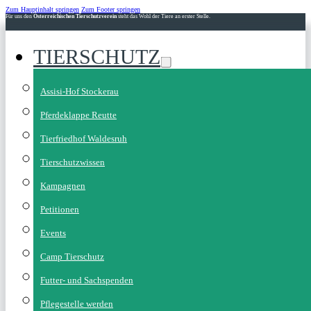
Zum Hauptinhalt springen
Zum Footer springen
Für uns den
Österreichischen Tierschutzverein
steht das Wohl der Tiere an erster Stelle.
TIERSCHUTZ
Assisi-Hof Stockerau
Pferdeklappe Reutte
Tierfriedhof Waldesruh
Tierschutzwissen
Kampagnen
Petitionen
Events
Camp Tierschutz
Futter- und Sachspenden
Pflegestelle werden