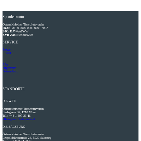
Spendenkonto
Österreichischer Tierschutzverein
IBAN:
AT30 6000 0000 9001 2022
BIC:
BAWAATWW
ZVR-Zahl:
996910299
SERVICE
Presse
Kontakt
Jobs
Impressum
Datenschutz
STANDORTE
DiZ
WIEN
Österreichischer Tierschutzverein
Berlagasse 36, 1210 Wien
Tel.: +43 1 897 33 46
office@tierschutzverein.at
DiZ
SALZBURG
Österreichischer Tierschutzverein
Leopoldskronstraße 24, 5020 Salzburg