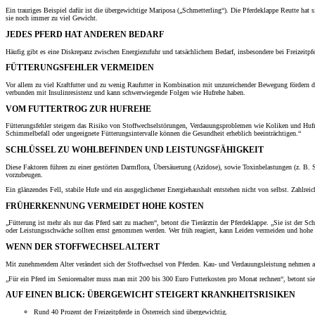
Ein trauriges Beispiel dafür ist die übergewichtige Mariposa („Schmetterling“). Die Pferdeklappe Reutte hat s
sie noch immer zu viel Gewicht.
JEDES PFERD HAT ANDEREN BEDARF
Häufig gibt es eine Diskrepanz zwischen Energiezufuhr und tatsächlichem Bedarf, insbesondere bei Freizeitpf
FÜTTERUNGSFEHLER VERMEIDEN
Vor allem zu viel Kraftfutter und zu wenig Raufutter in Kombination mit unzureichender Bewegung fördern
verbunden mit Insulinresistenz und kann schwerwiegende Folgen wie Hufrehe haben.
VOM FUTTERTROG ZUR HUFREHE
Fütterungsfehler steigern das Risiko von Stoffwechselstörungen, Verdauungsproblemen wie Koliken und Hufreh
Schimmelbefall oder ungeeignete Fütterungsintervalle können die Gesundheit erheblich beeinträchtigen.“
SCHLÜSSEL ZU WOHLBEFINDEN UND LEISTUNGSFÄHIGKEIT
Diese Faktoren führen zu einer gestörten Darmflora, Übersäuerung (Azidose), sowie Toxinbelastungen (z. B.
vorzubeugen.
Ein glänzendes Fell, stabile Hufe und ein ausgeglichener Energiehaushalt entstehen nicht von selbst. Zahlr
FRÜHERKENNUNG VERMEIDET HOHE KOSTEN
„Fütterung ist mehr als nur das Pferd satt zu machen“, betont die Tierärztin der Pferdeklappe. „Sie ist de
oder Leistungsschwäche sollten ernst genommen werden. Wer früh reagiert, kann Leiden vermeiden und hohe T
WENN DER STOFFWECHSEL ALTERT
Mit zunehmendem Alter verändert sich der Stoffwechsel von Pferden. Kau- und Verdauungsleistung nehmen ab, d
„Für ein Pferd im Seniorenalter muss man mit 200 bis 300 Euro Futterkosten pro Monat rechnen“, betont sie. 
AUF EINEN BLICK: ÜBERGEWICHT STEIGERT KRANKHEITSRISIKEN
Rund 40 Prozent der Freizeitpferde in Österreich sind übergewichtig.