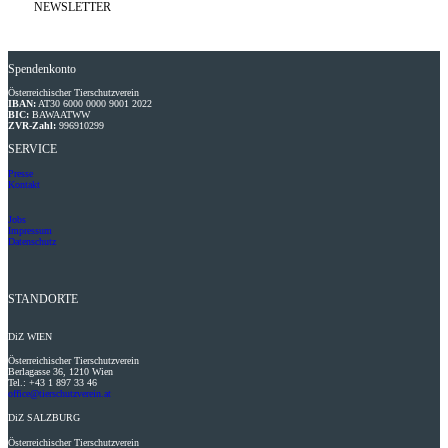
NEWSLETTER
Spendenkonto
Österreichischer Tierschutzverein
IBAN:
AT30 6000 0000 9001 2022
BIC:
BAWAATWW
ZVR-Zahl:
996910299
SERVICE
Presse
Kontakt
Jobs
Impressum
Datenschutz
STANDORTE
DiZ
WIEN
Österreichischer Tierschutzverein
Berlagasse 36, 1210 Wien
Tel.: +43 1 897 33 46
office@tierschutzverein.at
DiZ
SALZBURG
Österreichischer Tierschutzverein