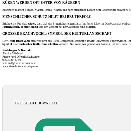
KÜKEN WERDEN OFT OPFER VON RÄUBERN
Zusätzlich machen Füchse, Marder, Dachs, Krähen und auch streunende Katzen dem Bodenbrüter schwer zu s
MENSCHLICHER SCHUTZ HILFT BEI BRUTERFOLG
Erfolgreiche Projekte zeigen, dass sich der Bruterfolg steigern lässt. Im Ibmer Moor in Oberösterreich schüt
Feuchtwiesen, spätere Mahd
und der Verzicht auf Entwässerung sind hilfreich.
GROSSER BRACHVOGEL: SYMBOL DER KULTURLANDSCHAFT
Der
Große Brachvogel
steht vor dem aus. Sein Lebensraum schrumpft rasant: Entwässerte Feuchtwiesen, inte
Symbol österreichischer Kulturlandschaften
verloren. Nur wenn wir gemeinsam handeln, hat der Große Bra
Rückfragen & Kontakt:
Alexios Wiklund
Presse- und Öffentlichkeitsarbeit
0660/730 42 91
wiklund@tierschutzverein.at
www.tierschutzverein.at/presse
PRESSETEXT DOWNLOAD