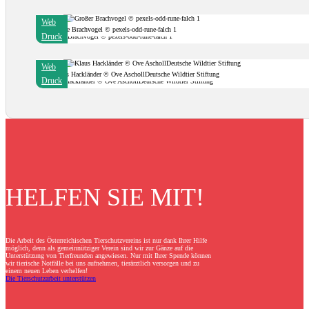
Web
Große Brachvogel © pexels-odd-rune-falch 1
Druck
Web
Klaus Hackländer © Ove AschollDeutsche Wildtier Stiftung
Druck
HELFEN SIE MIT!
Die Arbeit des Österreichischen Tierschutzvereins ist nur dank Ihrer Hilfe
möglich, denn als gemeinnütziger Verein sind wir zur Gänze auf die
Unterstützung von Tierfreunden angewiesen. Nur mit Ihrer Spende können
wir tierische Notfälle bei uns aufnehmen, tierärztlich versorgen und zu
einem neuen Leben verhelfen!
Die Tierschutzarbeit unterstützen