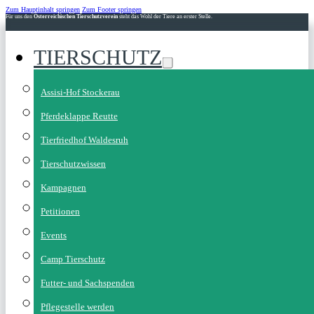
Zum Hauptinhalt springen
Zum Footer springen
Für uns den
Österreichischen Tierschutzverein
steht das Wohl der Tiere an erster Stelle.
TIERSCHUTZ
Assisi-Hof Stockerau
Pferdeklappe Reutte
Tierfriedhof Waldesruh
Tierschutzwissen
Kampagnen
Petitionen
Events
Camp Tierschutz
Futter- und Sachspenden
Pflegestelle werden