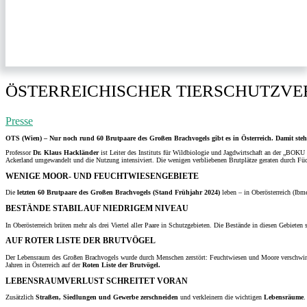
ÖSTERREICHISCHER TIERSCHUTZVE
Presse
OTS (Wien) – Nur noch rund 60 Brutpaare des Großen Brachvogels gibt es in Österreich. Damit steh
Professor
Dr. Klaus Hackländer
ist Leiter des Instituts für Wildbiologie und Jagdwirtschaft an der „BOKU
Ackerland umgewandelt und die Nutzung intensiviert. Die wenigen verbliebenen Brutplätze geraten durch Fü
WENIGE MOOR- UND FEUCHTWIESENGEBIETE
Die
letzten 60 Brutpaare des Großen Brachvogels (Stand Frühjahr 2024)
leben – in Oberösterreich (Ibm
BESTÄNDE STABIL AUF NIEDRIGEM NIVEAU
In Oberösterreich brüten mehr als drei Viertel aller Paare in Schutzgebieten. Die Bestände in diesen Gebieten
AUF ROTER LISTE DER BRUTVÖGEL
Der Lebensraum des Großen Brachvogels wurde durch Menschen zerstört: Feuchtwiesen und Moore verschwinden
Jahren in Österreich auf der
Roten Liste der Brutvögel.
LEBENSRAUMVERLUST SCHREITET VORAN
Zusätzlich
Straßen, Siedlungen und Gewerbe zerschneiden
und verkleinern die wichtigen
Lebensräume
.