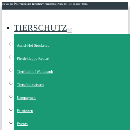
Für uns den
Österreichischen Tierschutzverein
steht das Wohl der Tiere an erster Stelle.
TIERSCHUTZ
Assisi-Hof Stockerau
Pferdeklappe Reutte
Tierfriedhof Waldesruh
Tierschutzwissen
Kampagnen
Petitionen
Events