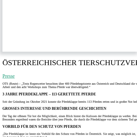
ÖSTERREICHISCHER TIERSCHUTZVER
Presse
OTS (Reute) – „Trotz Regenwetter besuchten über 400 Pferdebegeisterte aus Österreich und Deutschland die we
Arbeit und den acht Workshops zum Thema Pferde war überwältigend.“
3 JAHRE PFERDEKLAPPE – 113 GERETTETE
PFERDE
Seit der Gründung im Oktober 2021 konnte die Pferdeklappe bereits 113 Pferden retten und in großer Not helf
GROSSES INTERESSE UND BERÜHRENDE GESCHICHTEN
Der Tag der offenen Tür bot die Möglichkeit, einen Blick hinter die Kulissen der Pferdeklappe zu werfen. Be
Besonders ergreifend waren die Berichte über jene Pferde, die durch die Pferdeklappe vor dem sicheren Tod ge
VORBILD FÜR DEN SCHUTZ VON PFERDEN
„Die Pferdeklappe ist heute ein Vorbild für den Schutz von Pferden in Österreich. Sie zeigt, was möglich ist