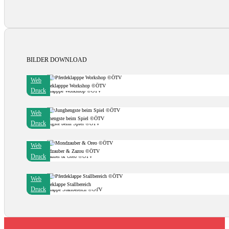
BILDER DOWNLOAD
Web
Pferdeklapppe Workshop ©ÖTV
Druck
Web
Junghengste beim Spiel ©ÖTV
Druck
Web
Mondzauber & Zazou ©ÖTV
Druck
Web
Pferdeklappe Stallbereich
Druck