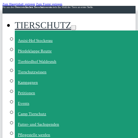
Zum Hauptinhalt springen
Zum Footer springen
Für uns den
Österreichischen Tierschutzverein
steht das Wohl der Tiere an erster Stelle.
TIERSCHUTZ
Assisi-Hof Stockerau
Pferdeklappe Reutte
Tierfriedhof Waldesruh
Tierschutzwissen
Kampagnen
Petitionen
Events
Camp Tierschutz
Futter- und Sachspenden
Pflegestelle werden