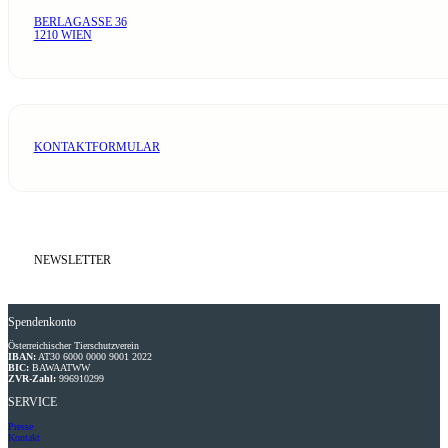
BERLAGASSE 36
1210 WIEN
KONTAKTFORMULAR
NEWSLETTER
Spendenkonto
Österreichischer Tierschutzverein
IBAN:
AT30 6000 0000 9001 2022
BIC:
BAWAATWW
ZVR-Zahl:
996910299
SERVICE
Presse
Kontakt