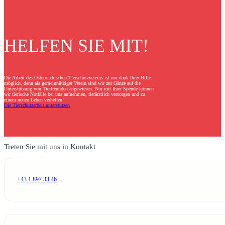
HELFEN SIE MIT!
Die Arbeit des Österreichischen Tierschutzvereins ist nur dank Ihrer Hilfe
möglich, denn als gemeinnütziger Verein sind wir zur Gänze auf die
Unterstützung von Tierfreunden angewiesen. Nur mit Ihrer Spende können
wir tierische Notfälle bei uns aufnehmen, tierärztlich versorgen und zu
einem neuen Leben verhelfen!
Die Tierschutzarbeit unterstützen
Treten Sie mit uns in Kontakt
+43 1 897 33 46