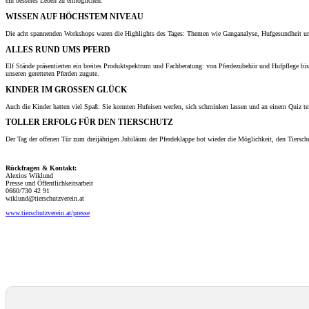
ein besseres Leben zu ermöglichen.“
WISSEN AUF HÖCHSTEM NIVEAU
Die acht spannenden Workshops waren die Highlights des Tages: Themen wie Ganganalyse, Hufgesundheit und
ALLES RUND UMS PFERD
Elf Stände präsentierten ein breites Produktspektrum und Fachberatung: von Pferdezubehör und Hufpflege bi
unseren geretteten Pferden zugute.
KINDER IM GROSSEN GLÜCK
Auch die Kinder hatten viel Spaß: Sie konnten Hufeisen werfen, sich schminken lassen und an einem Quiz tei
TOLLER ERFOLG FÜR DEN TIERSCHUTZ
Der Tag der offenen Tür zum dreijährigen Jubiläum der Pferdeklappe bot wieder die Möglichkeit, den Tiersc
Rückfragen & Kontakt:
Alexios Wiklund
Presse und Öffentlichkeitsarbeit
0660/730 42 91
wiklund@tierschutzverein.at
www.tierschutzverein.at/presse